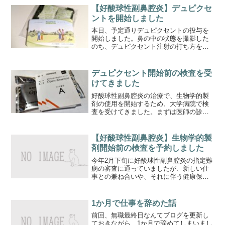
【好酸球性副鼻腔炎】デュピクセ
ントを開始しました
本日、予定通りデュピクセントの投与を
開始しました。鼻の中の状態を撮影した
のち、デュピクセント注射の打ち方を教
わりました。初回は先生が打ってくれま
すが、次回からは自分で打つため、手順
をよく見ておく必要があります。（採血
デュピクセント開始前の検査を受
や注射のときの癖で、つい...
けてきました
好酸球性副鼻腔炎の治療で、生物学的製
剤の使用を開始するため、大学病院で検
査を受けてきました。まずは医師の診察
からスタート。今後の治療方針、スケジ
ュールについての説明がありました。デ
ュピクセントとテゼスパイアのどちらか
【好酸球性副鼻腔炎】生物学的製
を使用するとのことでした...
剤開始前の検査を予約しました
今年2月下旬に好酸球性副鼻腔炎の指定難
病の審査に通っていましたが、新しい仕
事との兼ね合いや、それに伴う健康保険
の変更などで、すぐには治療を開始でき
ませんでした。先日やっと大学病院へ行
き、いよいよ生物学的製剤の治療を開始
1か月で仕事を辞めた話
できると思っていました...
前回、無職最終日なんてブログを更新し
ておきながら、1か月で辞めてしまいまし