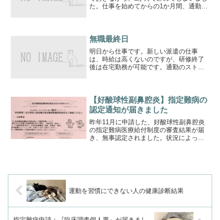
た。仕事を始めてからの1か月間、通勤と
研修で疲れてブログを書く気力がありま
せんでした。入社前は長く続けるつもり
でいたのですが、どうにもこうにも無理
でした。入社前に聞い...
無職最終日
明日から仕事です。新しい派遣の仕事
は、時給は高くないのですが、研修終了
後は在宅勤務が可能です。通勤のストレ
スを考えると、在宅で働けるのはとても
ありがたいです。家にずっといるより、
出社した方が健康的かもしれませんが、
個人的には消耗の方が大きい...
【好酸球性副鼻腔炎】指定難病の
認定通知が届きました
昨年11月に申請した、好酸球性副鼻腔炎
の指定難病医療給付制度の審査結果が届
き、無事認定されました。状況によって
はもっと時間がかかるのかなと思ってい
ましたが、申請時に窓口で聞いていた「2
月下旬以降」の予定通りに結果が届き、
ホッとしました。↓申...
運動を習慣にできない人の健康診断結果
指定難病申請：『臨床調査個人票』が届きまし