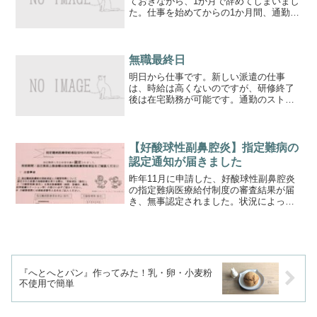
ておきながら、1か月で辞めてしまいまし
た。仕事を始めてからの1か月間、通勤と
研修で疲れてブログを書く気力がありま
せんでした。入社前は長く続けるつもり
でいたのですが、どうにもこうにも無理
でした。入社前に聞い...
無職最終日
明日から仕事です。新しい派遣の仕事
は、時給は高くないのですが、研修終了
後は在宅勤務が可能です。通勤のストレ
スを考えると、在宅で働けるのはとても
ありがたいです。家にずっといるより、
出社した方が健康的かもしれませんが、
個人的には消耗の方が大きい...
【好酸球性副鼻腔炎】指定難病の
認定通知が届きました
昨年11月に申請した、好酸球性副鼻腔炎
の指定難病医療給付制度の審査結果が届
き、無事認定されました。状況によって
はもっと時間がかかるのかなと思ってい
ましたが、申請時に窓口で聞いていた「2
月下旬以降」の予定通りに結果が届き、
ホッとしました。↓申...
『へとへとパン』作ってみた！乳・卵・小麦粉
不使用で簡単