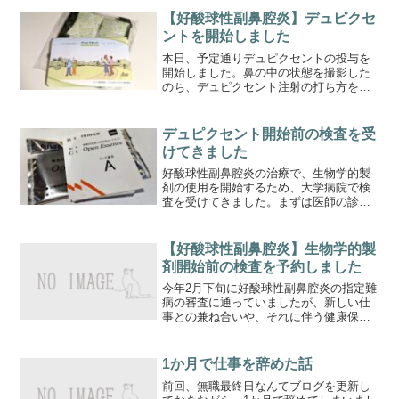
【好酸球性副鼻腔炎】デュピクセ
ントを開始しました
本日、予定通りデュピクセントの投与を
開始しました。鼻の中の状態を撮影した
のち、デュピクセント注射の打ち方を教
わりました。初回は先生が打ってくれま
すが、次回からは自分で打つため、手順
をよく見ておく必要があります。（採血
デュピクセント開始前の検査を受
や注射のときの癖で、つい...
けてきました
好酸球性副鼻腔炎の治療で、生物学的製
剤の使用を開始するため、大学病院で検
査を受けてきました。まずは医師の診察
からスタート。今後の治療方針、スケジ
ュールについての説明がありました。デ
ュピクセントとテゼスパイアのどちらか
【好酸球性副鼻腔炎】生物学的製
を使用するとのことでした...
剤開始前の検査を予約しました
今年2月下旬に好酸球性副鼻腔炎の指定難
病の審査に通っていましたが、新しい仕
事との兼ね合いや、それに伴う健康保険
の変更などで、すぐには治療を開始でき
ませんでした。先日やっと大学病院へ行
き、いよいよ生物学的製剤の治療を開始
1か月で仕事を辞めた話
できると思っていました...
前回、無職最終日なんてブログを更新し